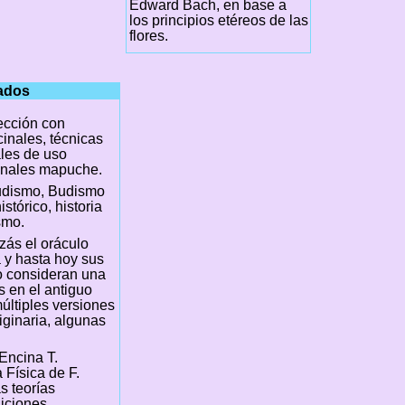
Edward Bach, en base a
los principios etéreos de las
flores.
nados
cción con
inales, técnicas
les de uso
inales mapuche.
udismo, Budismo
stórico, historia
smo.
izás el oráculo
a y hasta hoy sus
lo consideran una
s en el antiguo
últiples versiones
iginaria, algunas
Encina T.
 Física de F.
s teorías
diciones