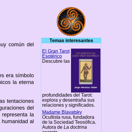
Temas interesantes
muy común del
El Gran Tarot
Esotérico
Descubre las
des era símbolo
icos la eterna
profundidades del Tarot:
explora y desentraña sus
las tentaciones
relaciones y significados.
guraciones del
Madame Blavatsky
 representa la
Ocultista rusa, fundadora
a humanidad al
de la Sociedad Teosófica.
Autora de
La doctrina