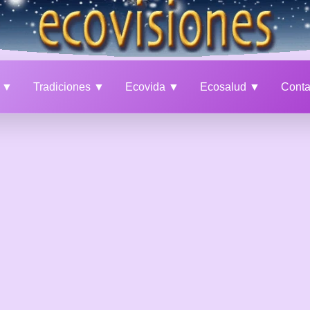
a ▼
Tradiciones ▼
Ecovida ▼
Ecosalud ▼
Cont