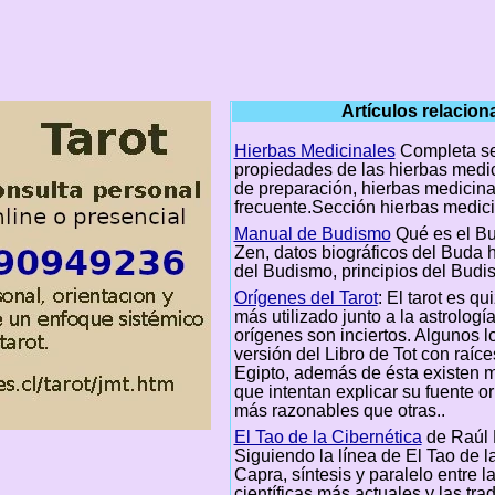
Artículos relacio
Hierbas Medicinales
Completa se
propiedades de las hierbas medic
de preparación, hierbas medicina
frecuente.Sección hierbas medic
Manual de Budismo
Qué es el B
Zen, datos biográficos del Buda hi
del Budismo, principios del Budi
Orígenes del Tarot
: El tarot es qu
más utilizado junto a la astrologí
orígenes son inciertos. Algunos 
versión del Libro de Tot con raíce
Egipto, además de ésta existen m
que intentan explicar su fuente or
más razonables que otras..
El Tao de la Cibernética
de Raúl 
Siguiendo la línea de El Tao de la
Capra, síntesis y paralelo entre la
científicas más actuales y las tra