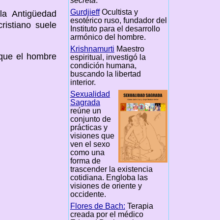
secreta
.
Gurdjieff
Ocultista y
la Antigüedad
esotérico ruso, fundador del
ristiano suele
Instituto para el desarrollo
armónico del hombre.
Krishnamurti
Maestro
 que el hombre
espiritual, investigó la
condición humana,
buscando la libertad
interior.
Sexualidad
Sagrada
reúne un
conjunto de
prácticas y
visiones que
ven el sexo
como una
forma de
trascender la existencia
cotidiana. Engloba las
visiones de oriente y
occidente.
Flores de Bach:
Terapia
creada por el médico