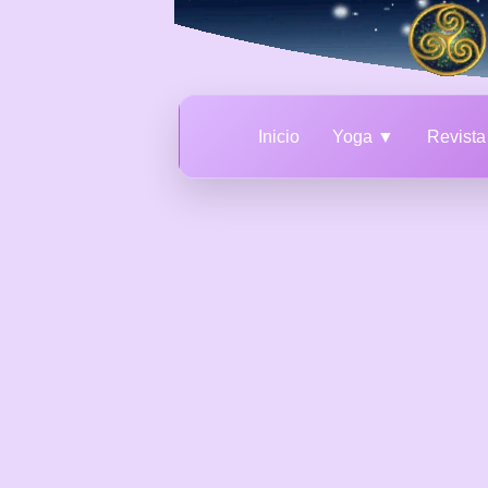
Inicio
Yoga ▼
Revist