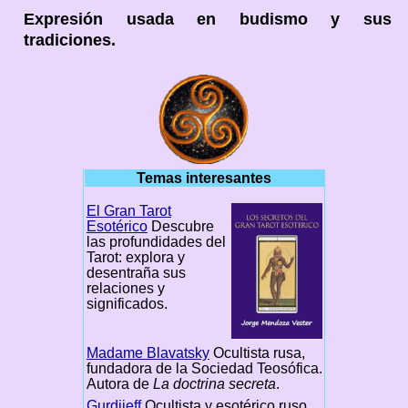
Expresión usada en budismo y sus
tradiciones.
Temas interesantes
El Gran Tarot
Esotérico
Descubre
las profundidades del
Tarot: explora y
desentraña sus
relaciones y
significados.
Madame Blavatsky
Ocultista rusa,
fundadora de la Sociedad Teosófica.
Autora de
La doctrina secreta
.
Gurdjieff
Ocultista y esotérico ruso,