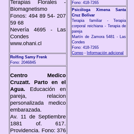
Terapias Florales -
Fono: 418-7265
Biomagnetismo
Psicóloga Ximena Santa
Fonos: 494 89 54- 207
Cruz Bolívar
Terapia familiar - Terapia
59 68
corporal reichiana - Terapia de
Nevería 4695 - Las
pareja
Condes
Martín de Zamora 5481 - Las
Condes
www.ohani.cl
Fono: 418-7265
Correo
-
Información adicional
Rolfing Samy Frenk
Fono: 2046845
Centro Medico
Cruzatt. Parto en el
Agua.
Educación en
pareja, relacion
personalizada medico
embarazada.
Av. 11 de Septiembre
1881 of. 617.
Providencia. Fono: 376