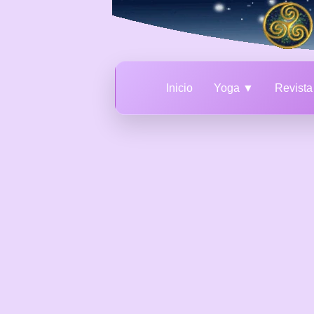
Inicio
Yoga ▼
Revist