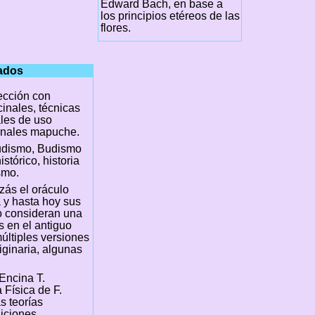
Edward Bach, en base a
los principios etéreos de las
flores.
nados
cción con
inales, técnicas
les de uso
inales mapuche.
udismo, Budismo
stórico, historia
smo.
izás el oráculo
a y hasta hoy sus
lo consideran una
s en el antiguo
últiples versiones
iginaria, algunas
Encina T.
 Física de F.
s teorías
diciones