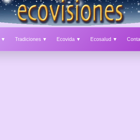
a ▼
Tradiciones ▼
Ecovida ▼
Ecosalud ▼
Cont