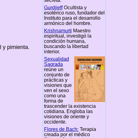
secreta
.
Gurdjieff
Ocultista y
esotérico ruso, fundador del
Instituto para el desarrollo
armónico del hombre.
Krishnamurti
Maestro
espiritual, investigó la
condición humana,
buscando la libertad
l y pimienta.
interior.
Sexualidad
Sagrada
reúne un
conjunto de
prácticas y
visiones que
ven el sexo
como una
forma de
trascender la existencia
cotidiana. Engloba las
visiones de oriente y
occidente.
Flores de Bach:
Terapia
creada por el médico