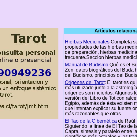
Artículos relacio
Hierbas Medicinales
Completa se
propiedades de las hierbas medic
de preparación, hierbas medicina
frecuente.Sección hierbas medic
Manual de Budismo
Qué es el B
Zen, datos biográficos del Buda hi
del Budismo, principios del Budi
Orígenes del Tarot
: El tarot es qu
más utilizado junto a la astrologí
orígenes son inciertos. Algunos 
versión del Libro de Tot con raíce
Egipto, además de ésta existen m
que intentan explicar su fuente or
más razonables que otras..
El Tao de la Cibernética
de Raúl 
Siguiendo la línea de El Tao de la
Capra, síntesis y paralelo entre la
científicas más actuales y las tra