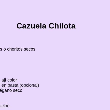
Cazuela Chilota
s o choritos secos
ají color
 en pasta (opcional)
régano seco
ación