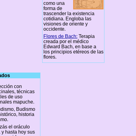
como una
forma de
trascender la existencia
cotidiana. Engloba las
visiones de oriente y
occidente.
Flores de Bach:
Terapia
creada por el médico
Edward Bach, en base a
los principios etéreos de las
flores.
nados
cción con
inales, técnicas
les de uso
inales mapuche.
udismo, Budismo
stórico, historia
smo.
izás el oráculo
a y hasta hoy sus