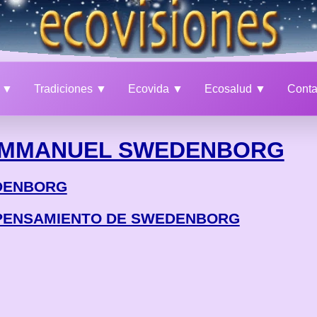
a ▼
Tradiciones ▼
Ecovida ▼
Ecosalud ▼
Cont
MMANUEL SWEDENBORG
DENBORG
 PENSAMIENTO DE SWEDENBORG