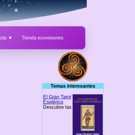
acto ▼
Tienda ecovisiones
Temas interesantes
El Gran Tarot
Esotérico
Descubre las