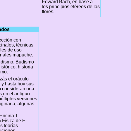
Edward Bach, en base a
los principios etéreos de las
flores.
nados
cción con
inales, técnicas
les de uso
inales mapuche.
udismo, Budismo
stórico, historia
smo.
izás el oráculo
a y hasta hoy sus
lo consideran una
s en el antiguo
últiples versiones
iginaria, algunas
Encina T.
 Física de F.
s teorías
diciones