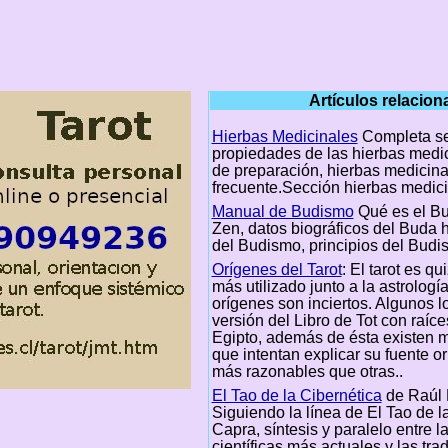
Artículos relacio
Hierbas Medicinales
Completa se
propiedades de las hierbas medic
de preparación, hierbas medicina
frecuente.Sección hierbas medic
Manual de Budismo
Qué es el B
Zen, datos biográficos del Buda hi
del Budismo, principios del Budi
Orígenes del Tarot
: El tarot es qu
más utilizado junto a la astrologí
orígenes son inciertos. Algunos 
versión del Libro de Tot con raíce
Egipto, además de ésta existen m
que intentan explicar su fuente or
más razonables que otras..
El Tao de la Cibernética
de Raúl 
Siguiendo la línea de El Tao de la
Capra, síntesis y paralelo entre la
científicas más actuales y las tra