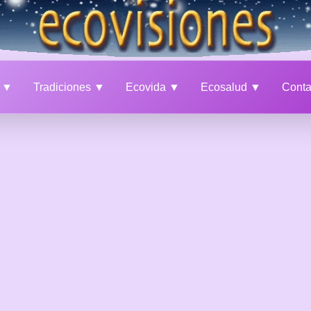
a ▼
Tradiciones ▼
Ecovida ▼
Ecosalud ▼
Cont