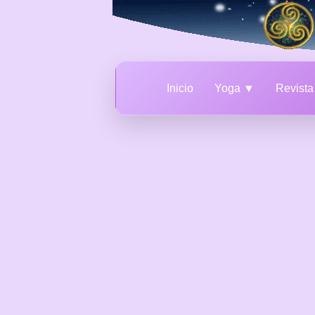
Inicio
Yoga ▼
Revist