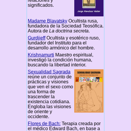
relaciones y
significados.
Madame Blavatsky
Ocultista rusa,
fundadora de la Sociedad Teosófica.
Autora de
La doctrina secreta
.
Gurdjieff
Ocultista y esotérico ruso,
fundador del Instituto para el
desarrollo armónico del hombre.
Krishnamurti
Maestro espiritual,
investigó la condición humana,
buscando la libertad interior.
Sexualidad Sagrada
reúne un conjunto de
prácticas y visiones
que ven el sexo como
una forma de
trascender la
existencia cotidiana.
Engloba las visiones
de oriente y
occidente.
Flores de Bach:
Terapia creada por
el médico Edward Bach, en base a