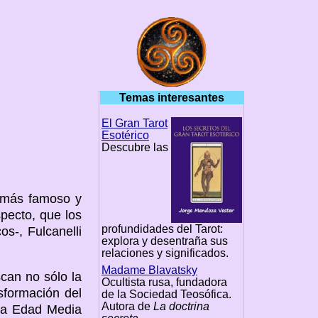
Temas interesantes
El Gran Tarot
Esotérico
Descubre las
el más famoso y
specto, que los
profundidades del Tarot:
os-, Fulcanelli
explora y desentraña sus
relaciones y significados.
Madame Blavatsky
scan no sólo la
Ocultista rusa, fundadora
nsformación del
de la Sociedad Teosófica.
Autora de
La doctrina
aja Edad Media