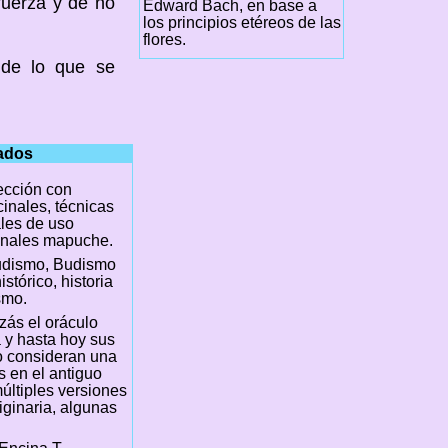
 fuerza y de no
Edward Bach, en base a
los principios etéreos de las
flores.
 de lo que se
nados
cción con
inales, técnicas
les de uso
inales mapuche.
udismo, Budismo
stórico, historia
smo.
izás el oráculo
a y hasta hoy sus
lo consideran una
s en el antiguo
últiples versiones
iginaria, algunas