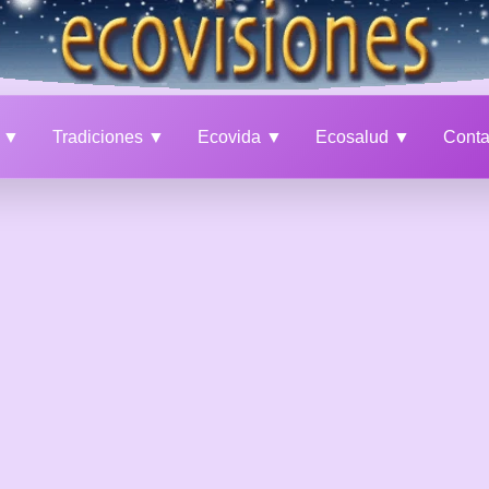
a ▼
Tradiciones ▼
Ecovida ▼
Ecosalud ▼
Cont