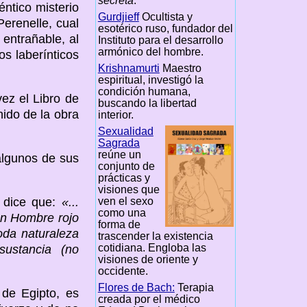
secreta
.
ntico misterio
Gurdjieff
Ocultista y
erenelle, cual
esotérico ruso, fundador del
 entrañable, al
Instituto para el desarrollo
armónico del hombre.
s laberínticos
Krishnamurti
Maestro
espiritual, investigó la
condición humana,
ez el Libro de
buscando la libertad
nido de la obra
interior.
Sexualidad
Sagrada
reúne un
algunos de sus
conjunto de
prácticas y
visiones que
ven el sexo
, dice que:
«...
como una
 un Hombre rojo
forma de
oda naturaleza
trascender la existencia
cotidiana. Engloba las
sustancia (no
visiones de oriente y
occidente.
Flores de Bach:
Terapia
de Egipto, es
creada por el médico