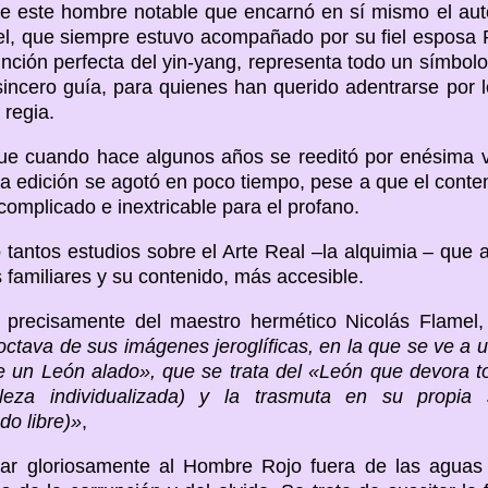
 de este hombre notable que encarnó en sí mismo el auté
l, que siempre estuvo acompañado por su fiel esposa P
junción perfecta del yin-yang, representa todo un símbolo
ncero guía, para quienes han querido adentrarse por lo
 regia.
que cuando hace algunos años se reeditó por enésima v
s, la edición se agotó en poco tiempo, pese a que el conte
omplicado e inextricable para el profano.
 tantos estudios sobre el Arte Real –la alquimia – que 
familiares y su contenido, más accesible.
ar precisamente del maestro hermético Nicolás Flamel
 octava de sus imágenes jeroglíficas, en la que se ve a
e un León alado», que se trata del «León que devora t
aleza individualizada) y la trasmuta en su propia 
do libre)»
,
ar gloriosamente al Hombre Rojo fuera de las aguas 