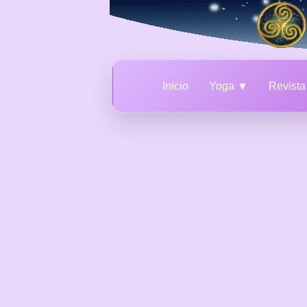
Inicio
Yoga ▼
Revist