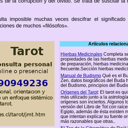
as de la corrupción y del olvido. Se trata de suscitar la
lta imposible muchas veces descifrar el significado
aciones de muchos «filósofos».
Artículos relacio
Hierbas Medicinales
Completa se
propiedades de las hierbas medic
de preparación, hierbas medicina
frecuente.Sección hierbas medic
Manual de Budismo
Qué es el B
Zen, datos biográficos del Buda hi
del Budismo, principios del Budi
Orígenes del Tarot
: El tarot es qu
más utilizado junto a la astrologí
orígenes son inciertos. Algunos 
versión del Libro de Tot con raíce
Egipto, además de ésta existen m
que intentan explicar su fuente or
más razonables que otras..