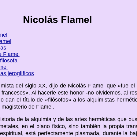
Nicolás Flamel
mel
lamel
ras
e Flamel
filosofal
mel
ras jeroglíficos
quimista del siglo XX, dijo de Nicolás Flamel que «fue 
s franceses». Al hacerle este honor -no olvidemos, al re
 dan el título de «filósofos» a los alquimistas hermétic
 magisterio de Flamel.
istoria de la alquimia y de las artes herméticas que bu
metales, en el plano físico, sino también la propia tra
o espiritual, está perfectamente plasmada, durante la b